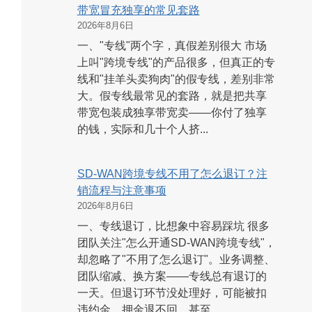
带宽冒充独享的常见套路
2026年8月6日
一、"专线"两个字，真假差别很大 市场
上叫"跨境专线"的产品很多，但真正的专
线和"挂羊头卖狗肉"的假专线，差别非常
大。假专线最常见的套路，就是把共享
带宽包装成独享带宽卖——你付了独享
的钱，实际和几十个人挤...
SD-WAN跨境专线不用了怎么退订？注
销流程与注意事项
2026年8月6日
一、专线退订，比想象中容易踩坑 很多
团队关注"怎么开通SD-WAN跨境专线"，
却忽略了"不用了怎么退订"。业务调整、
团队缩减、换方案——专线总有退订的
一天。但退订环节没处理好，可能被扣
违约金、押金退不回、甚至...