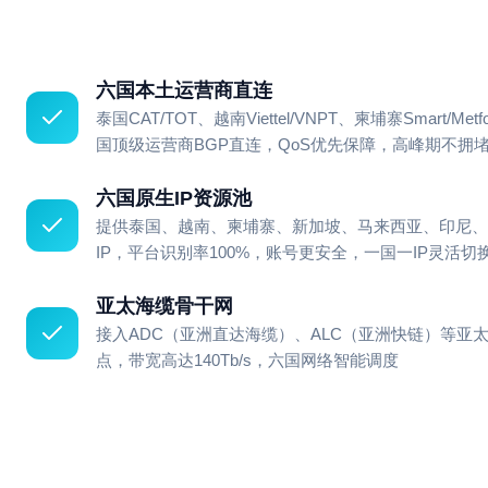
六国本土运营商直连
泰国CAT/TOT、越南Viettel/VNPT、柬埔寨Smart/Metfo
国顶级运营商BGP直连，QoS优先保障，高峰期不拥
六国原生IP资源池
提供泰国、越南、柬埔寨、新加坡、马来西亚、印尼、菲
IP，平台识别率100%，账号更安全，一国一IP灵活切
亚太海缆骨干网
接入ADC（亚洲直达海缆）、ALC（亚洲快链）等亚
点，带宽高达140Tb/s，六国网络智能调度