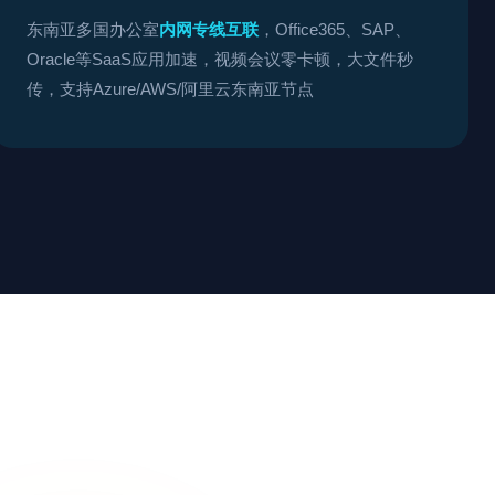
东南亚多国办公室
内网专线互联
，Office365、SAP、
Oracle等SaaS应用加速，视频会议零卡顿，大文件秒
传，支持Azure/AWS/阿里云东南亚节点