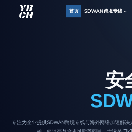
跳
到
首页
SDWAN跨境专线
内
容
安
SD
专注为企业提供SDWAN跨境专线与海外网络加速解决
顿、延迟高及合规风险等问题。无论是
Tik