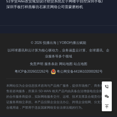
51学堂
Aifei
农贸规划设计
助贷系统
左子网
楼宇自控
深圳手板厂
深圳手板打样
燕藜坊
石家庄网络公司
雷蒙磨粉机
© 2026 悦播出海 | YOBO约播云赋能
以环球通讯和云计算为核心驱动力，业务涵盖云计算、全球通讯、企
业服务等多个领域
免责声明
服务条款
网站地图
站点地图
粤ICP备2026022262号
粤公网安备44196102000282号
本网站仅为企业信息技术咨询与产品推广服务，提供市场推广、商务对接与
售前咨询服务，所展示 SD-WAN 相关产品均由具备合法增值电信业务资质
的合作服务商提供，实际网络服务交付、运维、技术支撑及合规责任均由持
证服务商独立承担。本产品仅限企业合法办公、跨境企业组网、分支互联等
合规用途，严禁用于违反国家网络安全法律法规的行为。