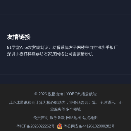
友情链接
51学堂
Aifei
农贸规划设计
助贷系统
左子网
楼宇自控
深圳手板厂
深圳手板打样
燕藜坊
石家庄网络公司
雷蒙磨粉机
© 2026 悦播出海 | YOBO约播云赋能
以环球通讯和云计算为核心驱动力，业务涵盖云计算、全球通讯、企
业服务等多个领域
免责声明
服务条款
网站地图
站点地图
粤ICP备2026022262号
粤公网安备44196102000282号