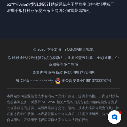
51学堂
Aifei
农贸规划设计
助贷系统
左子网
楼宇自控
深圳手板厂
深圳手板打样
燕藜坊
石家庄网络公司
雷蒙磨粉机
© 2026 悦播出海 | YOBO约播云赋能
以环球通讯和云计算为核心驱动力，业务涵盖云计算、全球通讯、企
业服务等多个领域
免责声明
服务条款
网站地图
站点地图
粤ICP备2026022262号
粤公网安备44196102000282号
本网站仅为企业信息技术咨询与产品推广服务，提供市场推广、商务对接与
售前咨询服务，所展示 SD-WAN 相关产品均由具备合法增值电信业务资质
的合作服务商提供，实际网络服务交付、运维、技术支撑及合规责任均由持
证服务商独立承担。本产品仅限企业合法办公、跨境企业组网、分支互联等
合规用途，严禁用于违反国家网络安全法律法规的行为。