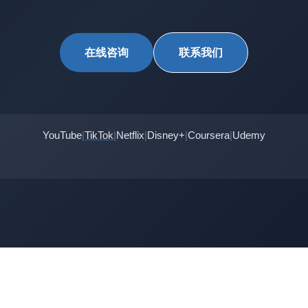
在线咨询
联系我们
YouTube
|
TikTok
|
Netflix
|
Disney+
|
Coursera
|
Udemy