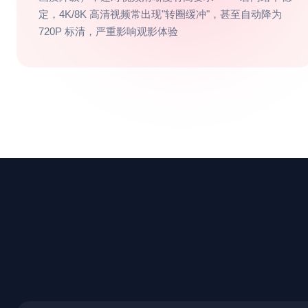
定，4K/8K 高清视频常出现"转圈缓冲"，甚至自动降为
720P 标清，严重影响观影体验