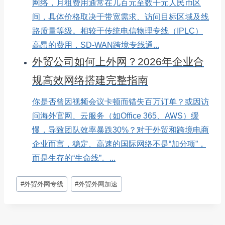
网络，月租费用通常在几百元至数千元人民币区
间，具体价格取决于带宽需求、访问目标区域及线
路质量等级。相较于传统电信物理专线（IPLC）
高昂的费用，SD-WAN跨境专线通...
外贸公司如何上外网？2026年企业合
规高效网络搭建完整指南
你是否曾因视频会议卡顿而错失百万订单？或因访
问海外官网、云服务（如Office 365、AWS）缓
慢，导致团队效率暴跌30%？对于外贸和跨境电商
企业而言，稳定、高速的国际网络不是“加分项”，
而是生存的“生命线”。...
文
#
外贸外网专线
#
外贸外网加速
章
标
签：