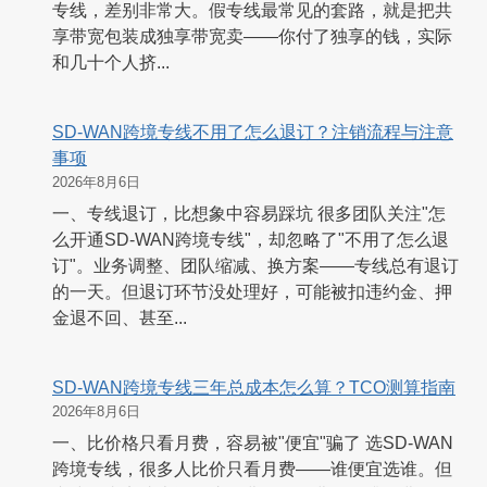
专线，差别非常大。假专线最常见的套路，就是把共
享带宽包装成独享带宽卖——你付了独享的钱，实际
和几十个人挤...
SD-WAN跨境专线不用了怎么退订？注销流程与注意
事项
2026年8月6日
一、专线退订，比想象中容易踩坑 很多团队关注"怎
么开通SD-WAN跨境专线"，却忽略了"不用了怎么退
订"。业务调整、团队缩减、换方案——专线总有退订
的一天。但退订环节没处理好，可能被扣违约金、押
金退不回、甚至...
SD-WAN跨境专线三年总成本怎么算？TCO测算指南
2026年8月6日
一、比价格只看月费，容易被"便宜"骗了 选SD-WAN
跨境专线，很多人比价只看月费——谁便宜选谁。但