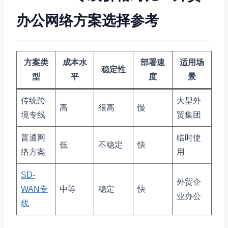
办公网络方案选择参考
方案类
成本水
部署速
适用场
稳定性
型
平
度
景
传统跨
大型外
高
很高
慢
境专线
贸集团
普通网
临时使
低
不稳定
快
络方案
用
SD-
外贸企
WAN专
中等
稳定
快
业办公
线