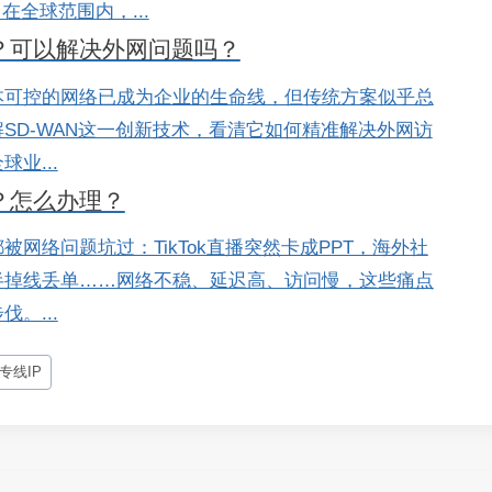
。 在全球范围内，...
吗？可以解决外网问题吗？
本可控的网络已成为企业的生命线，但传统方案似乎总
SD-WAN这一创新技术，看清它如何精准解决外网访
业...
？怎么办理？
网络问题坑过：TikTok直播突然卡成PPT，海外社
半掉线丢单……网络不稳、延迟高、访问慢，这些痛点
。...
专线IP