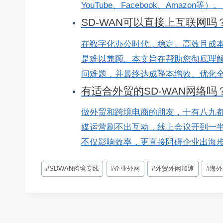
YouTube、Facebook、Amazon等）
SD-WAN可以直接上互联网
在数字化办公时代，稳定、高效且成
是难以兼顾。本文旨在帮助您彻底理解
问难题，并最终达成降本增效、优化全球
有适合外贸的SD-WAN网络吗
做外贸和跨境电商的朋友，十有八九都被
媒运营刷不出互动，线上会议开到一
不仅影响效率，更直接阻碍企业出海步伐
文
#
SDWAN跨境专线
#
企业外网
#
外贸外网加速
#
海外
章
标
签：