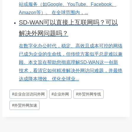
站或服务（如Google、YouTube、Facebook、
Amazon等）。 在全球范围内，...
SD-WAN可以直接上互联网吗？可以
解决外网问题吗？
在数字化办公时代，稳定、高效且成本可控的网络
已成为企业的生命线，但传统方案似乎总是难以兼
顾。本文旨在帮助您彻底理解SD-WAN这一创新
技术，看清它如何精准解决外网访问难题，并最终
达成降本增效、优化全球业...
文
#
企业合法访问外网
#
企业外网
#
外贸外网专线
章
标
#
外贸外网加速
签：