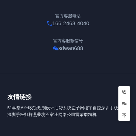
官方客服电话
166-2463-4040
官方客服微信号
sdwan688
友情链接
51学堂
Aifei
农贸规划设计
助贷系统
左子网
楼宇自控
深圳手板厂
深圳手板打样
燕藜坊
石家庄网络公司
雷蒙磨粉机