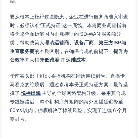
禁。
要从根本上杜绝这些隐患，企业在进行服务商准入审查
时，必须认准“正规持证”这一底线。本篇商业调查指南
将为您全面拆解国内正规持证的
SD-WAN
服务商分
类，帮助决策人理清
运营商、设备厂商、第三方ISP与
垂直服务商
的本质区别，在确保合规的前提下，
提升办
公效率
并大幅
降低跨境 IT 运维成本
。
华南某头部
TikTok
娱播机构在经历连续封号、直播卡
马赛克的绝境后，通过参考本份正规持证方案，最终选
择了
悦播出海
主导的全球网络架构升级。采用其合规
专线链路后，整个机构海外矩阵的海外直播延迟降至
80ms 以内，彻底解决了掉线风险，实现了连续 6 个月
零封号。