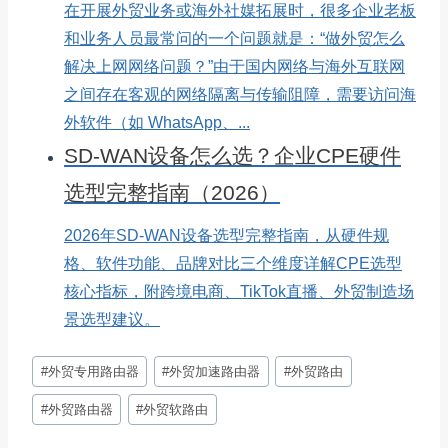
在开展外贸业务或海外社媒拓展时，很多企业老板
和业务人员最常问的一个问题就是：“做外贸怎么
解决上网网络问题？”由于国内网络与海外互联网
之间存在客观的网络隔离与传输阻障，需要访问海
外软件（如 WhatsApp、...
SD-WAN设备怎么选？企业CPE硬件
选型完整指南（2026）
2026年SD-WAN设备选型完整指南，从硬件规
格、软件功能、品牌对比三个维度详解CPE选型
核心指标，附跨境电商、TikTok直播、外贸制造场
景选型建议。
文
#
外贸专用路由器
#
外贸加速路由器
#
外贸路由
章
标
#
外贸路由器
#
外贸软路由
签：