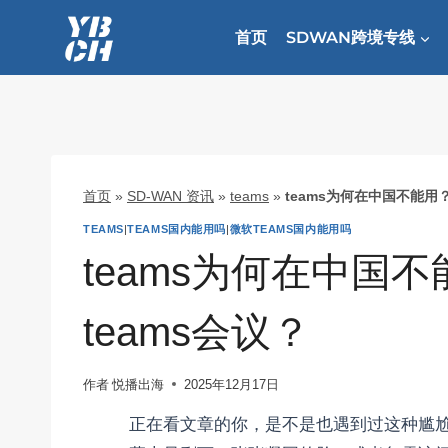
跳
到
首页
SDWAN跨境专线
内
容
首页
»
SD-WAN 资讯
»
teams
»
teams为何在中国不能用
TEAMS
|
TEAMS国内能用吗
|
微软TEAMS国内能用吗
teams为何在中国
teams会议？
作者
悦播出海
2025年12月17日
正在看文章的你，是不是也遇到过这种尴尬？