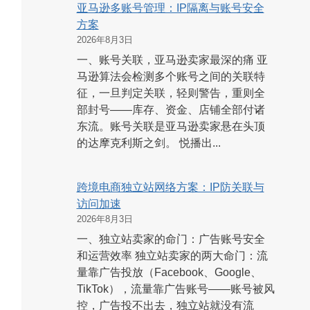
亚马逊多账号管理：IP隔离与账号安全
方案
2026年8月3日
一、账号关联，亚马逊卖家最深的痛 亚
马逊算法会检测多个账号之间的关联特
征，一旦判定关联，轻则警告，重则全
部封号——库存、资金、店铺全部付诸
东流。账号关联是亚马逊卖家悬在头顶
的达摩克利斯之剑。 悦播出...
跨境电商独立站网络方案：IP防关联与
访问加速
2026年8月3日
一、独立站卖家的命门：广告账号安全
和运营效率 独立站卖家的两大命门：流
量靠广告投放（Facebook、Google、
TikTok），流量靠广告账号——账号被风
控，广告投不出去，独立站就没有流