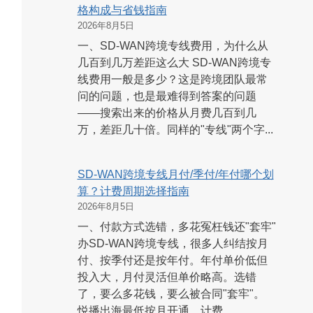
格构成与省钱指南
2026年8月5日
一、SD-WAN跨境专线费用，为什么从
几百到几万差距这么大 SD-WAN跨境专
线费用一般是多少？这是跨境团队最常
问的问题，也是最难得到答案的问题
——搜索出来的价格从月费几百到几
万，差距几十倍。同样的"专线"两个字...
SD-WAN跨境专线月付/季付/年付哪个划
算？计费周期选择指南
2026年8月5日
一、付款方式选错，多花冤枉钱还"套牢"
办SD-WAN跨境专线，很多人纠结按月
付、按季付还是按年付。年付单价低但
投入大，月付灵活但单价略高。选错
了，要么多花钱，要么被合同"套牢"。
悦播出海最低按月开通，计费...