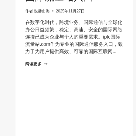
作者
悦播出海
2025年11月27日
在数字化时代，跨境业务、国际通信与全球化
办公日益频繁，稳定、高速、安全的国际网络
连接已成为企业与个人的重要需求。iplc国际
流量站.com作为专业的国际通信服务入口，致
力于为用户提供高效、可靠的国际互联网...
IPLC
阅读更多
国
际
流
量
站.COM-
IPLC
国
际
流
量
官
网-