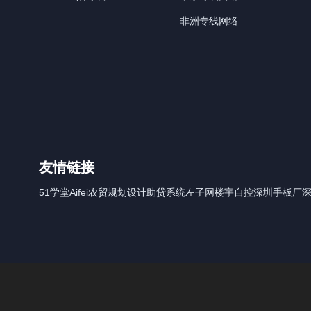
非洲专线网络
友情链接
51学堂
Aifei
农贸规划设计
助贷系统
左子网
楼宇自控
深圳手板厂