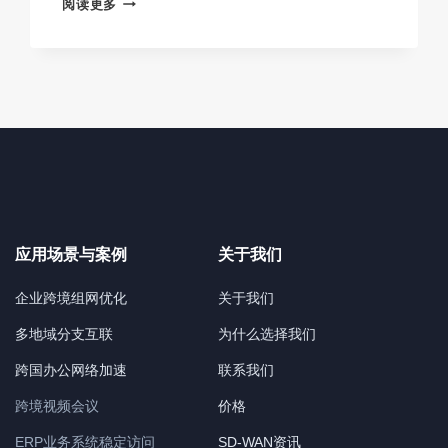
IPLC
阅读更多
国
际
流
量
官
网-
IPLC
国
际
站
登
录-2026
最
应用场景与案例
关于我们
新
网
企业跨境组网优化
关于我们
址
入
多地域分支互联
为什么选择我们
口
跨国办公网络加速
联系我们
跨境视频会议
价格
ERP业务系统稳定访问
SD-WAN资讯