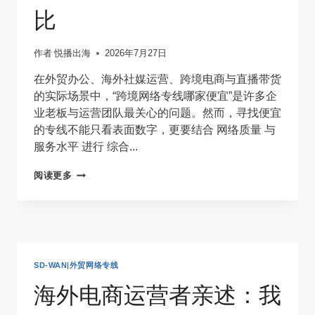
线
比
推
荐
作者
悦播出海
2026年7月27日
在外贸办公、海外社媒运营、跨境电商与直播带货
的实际场景中，“跨境网络专线哪家便宜”是许多企
业老板与运营团队最关心的问题。然而，寻找便宜
的专线不能只看表面数字，更要结合 网络质量 与
服务水平 进行 综合...
跨
阅读更多
境
网
络
专
线
哪
SD-WAN
|
外贸网络专线
家
便
海外电商运营者亲述：我
宜？
性