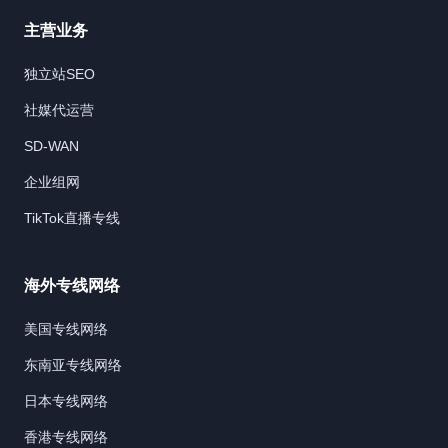
们
是
主营业务
怎
么
独立站SEO
被
网
社媒代运营
络
问
SD-WAN
题
坑
企业组网
了
三
TikTok直播专线
个
月
的
海外专线网络
美国专线网络
东南亚专线网络
日本专线网络
香港专线网络