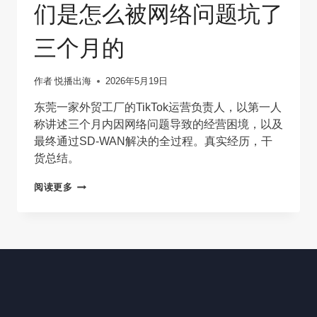
价
们是怎么被网络问题坑了
比
测
三个月的
评
与
价
作者
悦播出海
2026年5月19日
格
区
东莞一家外贸工厂的TikTok运营负责人，以第一人
间
称讲述三个月内因网络问题导致的经营困境，以及
对
比
最终通过SD-WAN解决的全过程。真实经历，干
货总结。
海
阅读更多
外
电
商
运
营
者
亲
述：
我