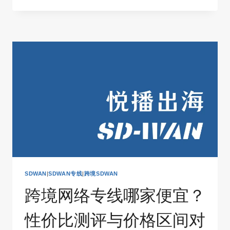
境
网
络
专
线
费
用
一
般
是
多
少？
算
账
逻
辑、
价
格
SDWAN
|
SDWAN专线
|
跨境SDWAN
对
比
跨境网络专线哪家便宜？
与
SD-
WAN
性价比测评与价格区间对
专