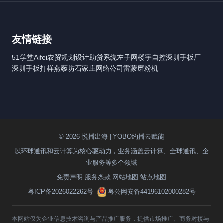
友情链接
51学堂
Aifei
农贸规划设计
助贷系统
左子网
楼宇自控
深圳手板厂
深圳手板打样
燕藜坊
石家庄网络公司
雷蒙磨粉机
© 2026 悦播出海 | YOBO约播云赋能
以环球通讯和云计算为核心驱动力，业务涵盖云计算、全球通讯、企
业服务等多个领域
免责声明
服务条款
网站地图
站点地图
粤ICP备2026022262号
粤公网安备44196102000282号
本网站仅为企业信息技术咨询与产品推广服务，提供市场推广、商务对接与