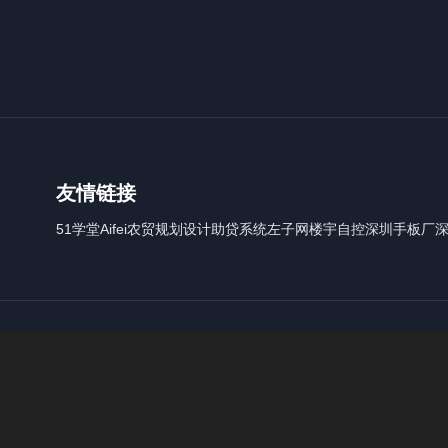
友情链接
51学堂
Aifei
农贸规划设计
助贷系统
左子网
楼宇自控
深圳手板厂