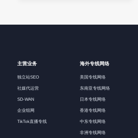
网
方
案
有
哪
些？
企
业
常
见
异
主营业务
海外专线网络
地
组
独立站SEO
美国专线网络
网
方
社媒代运营
东南亚专线网络
案
介
SD-WAN
日本专线网络
绍
企业组网
香港专线网络
TikTok直播专线
中东专线网络
非洲专线网络