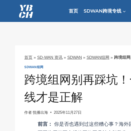
跳
到
首页
SDWAN跨境专线
内
容
首页
»
SD-WAN 资讯
»
SDWAN
»
SDWAN组网
»
跨境组网
SDWAN组网
跨境组网别再踩坑！合
线才是正解
作者
悦播出海
2025年11月27日
前言：
你是否也遇到过这些糟心事？海外团