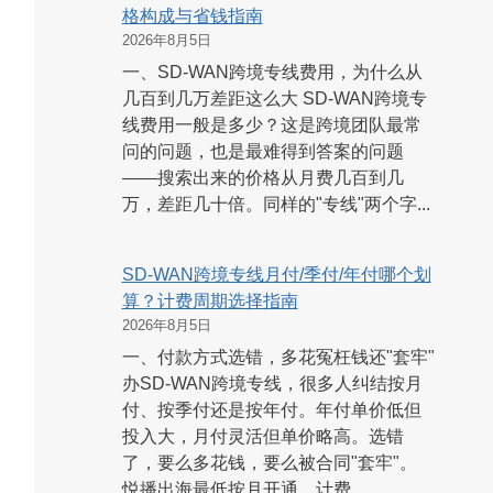
格构成与省钱指南
2026年8月5日
一、SD-WAN跨境专线费用，为什么从
几百到几万差距这么大 SD-WAN跨境专
线费用一般是多少？这是跨境团队最常
问的问题，也是最难得到答案的问题
——搜索出来的价格从月费几百到几
万，差距几十倍。同样的"专线"两个字...
SD-WAN跨境专线月付/季付/年付哪个划
算？计费周期选择指南
2026年8月5日
一、付款方式选错，多花冤枉钱还"套牢"
办SD-WAN跨境专线，很多人纠结按月
付、按季付还是按年付。年付单价低但
投入大，月付灵活但单价略高。选错
了，要么多花钱，要么被合同"套牢"。
悦播出海最低按月开通，计费...