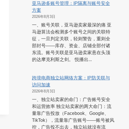
亚马逊多账号管理：IP隔离与账号安全
方案
2026年8月3日
一、账号关联，亚马逊卖家最深的痛 亚
马逊算法会检测多个账号之间的关联特
征，一旦判定关联，轻则警告，重则全
部封号——库存、资金、店铺全部付诸
东流。账号关联是亚马逊卖家悬在头顶
的达摩克利斯之剑。 悦播出...
跨境电商独立站网络方案：IP防关联与
访问加速
2026年8月3日
一、独立站卖家的命门：广告账号安全
和运营效率 独立站卖家的两大命门：流
量靠广告投放（Facebook、Google、
TikTok），流量靠广告账号——账号被风
控，广告投不出去，独立站就没有流