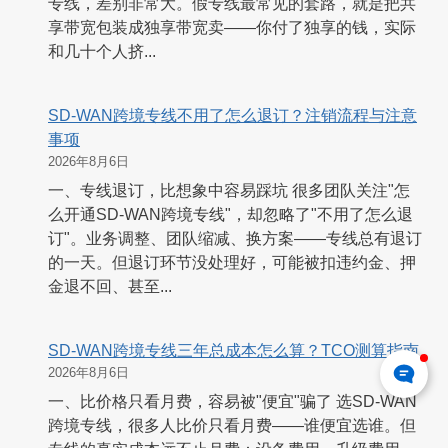
专线，差别非常大。假专线最常见的套路，就是把共
享带宽包装成独享带宽卖——你付了独享的钱，实际
和几十个人挤...
SD-WAN跨境专线不用了怎么退订？注销流程与注意
事项
2026年8月6日
一、专线退订，比想象中容易踩坑 很多团队关注"怎
么开通SD-WAN跨境专线"，却忽略了"不用了怎么退
订"。业务调整、团队缩减、换方案——专线总有退订
的一天。但退订环节没处理好，可能被扣违约金、押
金退不回、甚至...
SD-WAN跨境专线三年总成本怎么算？TCO测算指南
2026年8月6日
一、比价格只看月费，容易被"便宜"骗了 选SD-WAN
跨境专线，很多人比价只看月费——谁便宜选谁。但