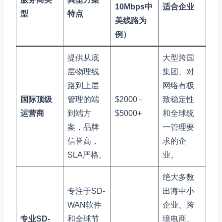
10Mbps中
适合企业
型
特点
美线路为
例）
提供从底
大型跨国
层物理线
集团、对
路到上层
网络有极
国际顶级
管理的端
$2000 -
致稳定性
运营商
到端方
$5000+
和全球统
案，品牌
一管理要
信誉高，
求的企
SLA严格。
业。
绝大多数
专注于SD-
出海中小
WAN软件
企业、跨
专业SD-
和全球节
境电商、