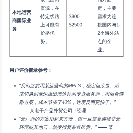
资源，在
定，主要
本地运营
特定线路
$800 -
需求为连
商国际业
上可能有
$2500
接国内与1-
务
价格优
2个海外站
势。
点的企
业。
用户评价摘录参考：
“我们之前用某运营商的MPLS，稳定但太贵。后
来切换到像悦播出海这样的专业服务商，用混合链
路方案，成本节省了40%，速度反而更快了。”
—— 某电子产品外贸公司IT经理
“云厂商的方案用起来方便，但一旦需要连接非云
环境或其他云，就变得复杂且昂贵。”
—— 某