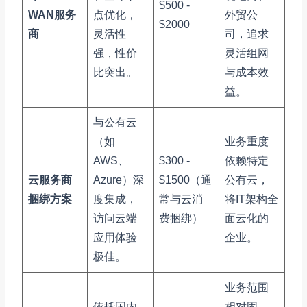
$500 -
WAN服务
点优化，
外贸公
$2000
商
灵活性
司，追求
强，性价
灵活组网
比突出。
与成本效
益。
与公有云
（如
业务重度
AWS、
$300 -
依赖特定
云服务商
Azure）深
$1500（通
公有云，
捆绑方案
度集成，
常与云消
将IT架构全
访问云端
费捆绑）
面云化的
应用体验
企业。
极佳。
业务范围
依托国内
相对固