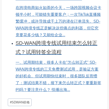
在跨境电商如火如荼的今天，一场跨国视频会议卡
顿半小时，可能错失重要客户；一次TikTok直播频
繁缓冲，或许导致成千上万的潜在订单流失。SD-
WAN跨境专线正是解决这些痛点的利器，但它究
竟要花多少钱？又能给企业...
SD-WAN跨境专线试用结束怎么转正
式？试用转签全流程
一、试用期结束，很多人卡在"怎么转正式" SD-
WAN跨境专线的三天免费测试试用，是验证方案
的好机会。但试用期快结束时，很多团队反而懵
了：测试结果不错，接下来怎么转正式？要重新签
约吗？要注意什么？ 悦播出海...
文
#
SDWAN价格
章