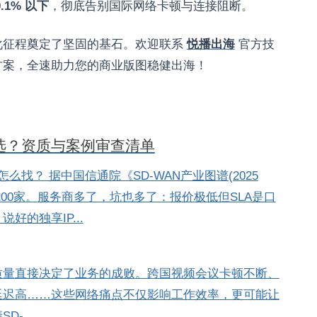
0.1% 以下
，彻底告别国际网络卡顿与连接阻断。
化征程奠定了坚固的基石。欢迎联系
悦播出海
官方技
方案，全速助力您的商业版图稳健出海！
么选？资质与案例审查清单
怎么找？ 据中国信通院《SD-WAN产业图谱(2025
200家。服务商多了，坑也多了：报价极低但SLA是口
的独享IP...
质量直接决定了业务的成败。跨国视频会议卡顿不断、
延迟高……这些网络痛点不仅影响工作效率，更可能让
-...