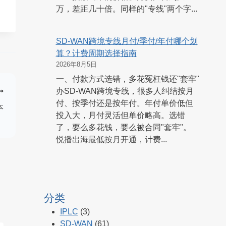
万，差距几十倍。同样的"专线"两个字...
SD-WAN跨境专线月付/季付/年付哪个划
算？计费周期选择指南
2026年8月5日
一、付款方式选错，多花冤枉钱还"套牢"
办SD-WAN跨境专线，很多人纠结按月
付、按季付还是按年付。年付单价低但
本
投入大，月付灵活但单价略高。选错
）
了，要么多花钱，要么被合同"套牢"。
悦播出海最低按月开通，计费...
分类
IPLC
(3)
SD-WAN
(61)