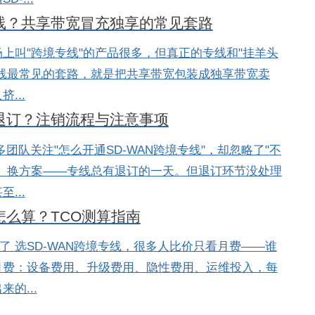
专线？共享带宽冒充独享的常见套路
场上叫"跨境专线"的产品很多，但真正的专线和"挂羊头
线最常见的套路，就是把共享带宽包装成独享带宽卖
...
么退订？注销流程与注意事项
团队关注"怎么开通SD-WAN跨境专线"，却忽略了"不
、换方案——专线总有退订的一天。但退订环节没处理
...
怎么算？TCO测算指南
了 选SD-WAN跨境专线，很多人比价只看月费——谁
月费：设备费用、升级费用、隐性费用、运维投入，每
的...