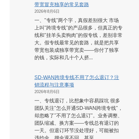
带宽冒充独享的常见套路
2026年8月6日
一、"专线"两个字，真假差别很大 市场
上叫"跨境专线"的产品很多，但真正的专
线和"挂羊头卖狗肉"的假专线，差别非常
大。假专线最常见的套路，就是把共享
带宽包装成独享带宽卖——你付了独享
的钱，实际和几十个人挤...
SD-WAN跨境专线不用了怎么退订？注
销流程与注意事项
2026年8月6日
一、专线退订，比想象中容易踩坑 很多
团队关注"怎么开通SD-WAN跨境专线"，
却忽略了"不用了怎么退订"。业务调整、
团队缩减、换方案——专线总有退订的
一天。但退订环节没处理好，可能被扣
违约金、押金退不回、甚至...