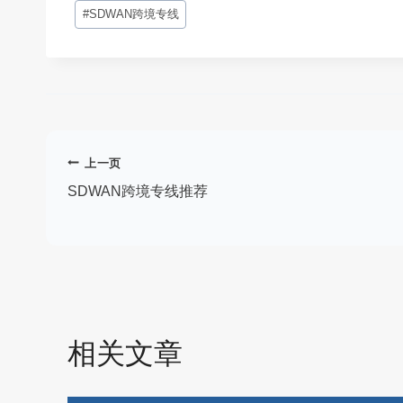
文
#
SDWAN跨境专线
章
标
签：
文
上一页
章
SDWAN跨境专线推荐
导
航
相关文章