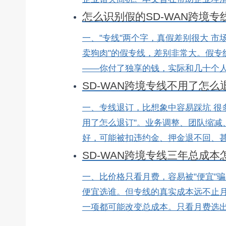
怎么识别假的SD-WAN跨境
一、"专线"两个字，真假差别很大 市
卖狗肉"的假专线，差别非常大。假专
——你付了独享的钱，实际和几十个人挤
SD-WAN跨境专线不用了怎
一、专线退订，比想象中容易踩坑 很多
用了怎么退订"。业务调整、团队缩减
好，可能被扣违约金、押金退不回、甚至
SD-WAN跨境专线三年总成本
一、比价格只看月费，容易被"便宜"骗
便宜选谁。但专线的真实成本远不止
一项都可能改变总成本。只看月费选出来