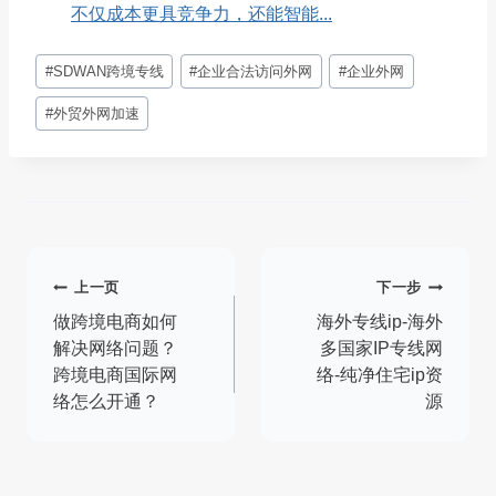
不仅成本更具竞争力，还能智能...
文
#
SDWAN跨境专线
#
企业合法访问外网
#
企业外网
章
标
#
外贸外网加速
签：
文
上一页
下一步
章
做跨境电商如何
海外专线ip-海外
解决网络问题？
多国家IP专线网
导
跨境电商国际网
络-纯净住宅ip资
络怎么开通？
源
航