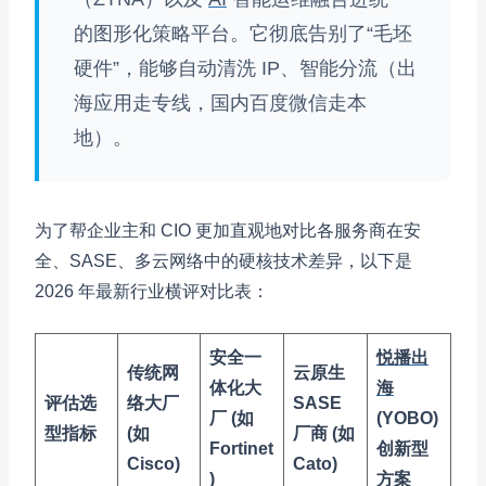
的图形化策略平台。它彻底告别了“毛坯
硬件”，能够自动清洗 IP、智能分流（出
海应用走专线，国内百度微信走本
地）。
为了帮企业主和 CIO 更加直观地对比各服务商在安
全、SASE、多云网络中的硬核技术差异，以下是
2026 年最新行业横评对比表：
安全一
悦播出
传统网
云原生
体化大
海
评估选
络大厂
SASE
厂 (如
(YOBO)
型指标
(如
厂商 (如
Fortinet
创新型
Cisco)
Cato)
)
方案