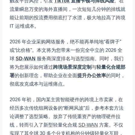
触发平台风控，引发
TikTok
直播卡顿与掉线风险
。在
流量瞬息万变的海外直播间，一次短短几分钟的掉线就
能让前期的投流费用彻底打了水漂，极大地拉高了跨境
IT 运维成本。
2026 年企业采购网络服务，绝不能再单纯地“看牌子”
或“比价格”。本文将为您带来一份完全中立的 2026 全
球
SD-WAN
服务商深度排名与选型指南。同时，我们
将为您展示如何通过
跨境场景深度定制
与
轻量化合规部
署
的创新理念，帮助企业在全面
提升办公效率
的同时，
彻底攻克成本与运维痛点。
2026 年初，国内某主营智能硬件的跨境上市卖家，在
经历多次传统组网设备的“断网风波”后，参考本套方法
论调整了选型策略。放弃了传统重资产的物理硬件拉
线，转而引入了新型轻量化合规
SD-WAN
方案。不仅
实现了其全球 30 多个分支机构的分钟级轻量化互联，