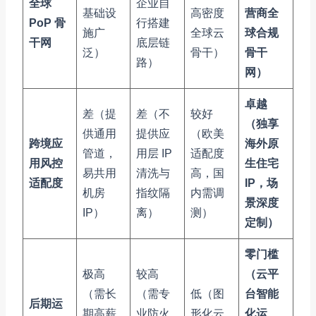
全球
企业自
基础设
高密度
营商全
PoP 骨
行搭建
施广
全球云
球合规
干网
底层链
泛）
骨干）
骨干
路）
网）
卓越
差（提
差（不
较好
（独享
供通用
提供应
（欧美
跨境应
海外原
管道，
用层 IP
适配度
用风控
生住宅
易共用
清洗与
高，国
适配度
IP，场
机房
指纹隔
内需调
景深度
IP）
离）
测）
定制）
零门槛
极高
较高
（云平
（需长
（需专
低（图
台智能
后期运
期高薪
业防火
形化云
化运