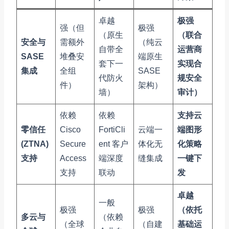
卓越
极强
强（但
极强
（原生
（联合
安全与
需额外
（纯云
自带全
运营商
SASE
堆叠安
端原生
套下一
实现合
集成
全组
SASE
代防火
规安全
件）
架构）
墙）
审计）
依赖
依赖
支持云
零信任
Cisco
FortiCli
云端一
端图形
(ZTNA)
Secure
ent 客户
体化无
化策略
支持
Access
端深度
缝集成
一键下
支持
联动
发
卓越
一般
极强
极强
（依托
多云与
（依赖
（全球
（自建
基础运