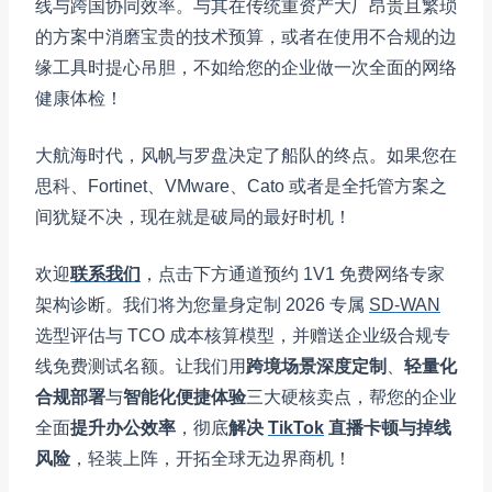
线与跨国协同效率。与其在传统重资产大厂昂贵且繁琐
的方案中消磨宝贵的技术预算，或者在使用不合规的边
缘工具时提心吊胆，不如给您的企业做一次全面的网络
健康体检！
大航海时代，风帆与罗盘决定了船队的终点。如果您在
思科、Fortinet、VMware、Cato 或者是全托管方案之
间犹疑不决，现在就是破局的最好时机！
欢迎
联系我们
，点击下方通道预约 1V1 免费网络专家
架构诊断。我们将为您量身定制 2026 专属
SD-WAN
选型评估与 TCO 成本核算模型，并赠送企业级合规专
线免费测试名额。让我们用
跨境场景深度定制
、
轻量化
合规部署
与
智能化便捷体验
三大硬核卖点，帮您的企业
全面
提升办公效率
，彻底
解决
TikTok
直播卡顿与掉线
风险
，轻装上阵，开拓全球无边界商机！